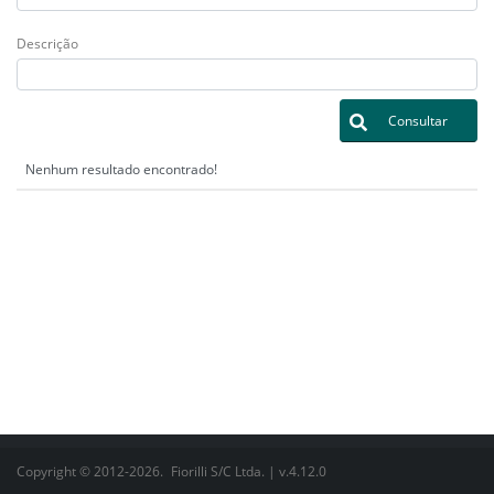
Descrição
Consultar
Nenhum resultado encontrado!
Copyright © 2012-2026.
Fiorilli S/C Ltda.
| v.4.12.0