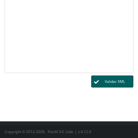
Validar XML
Copyright © 2012-2026.
Fiorilli S/C Ltda.
| v.4.12.0